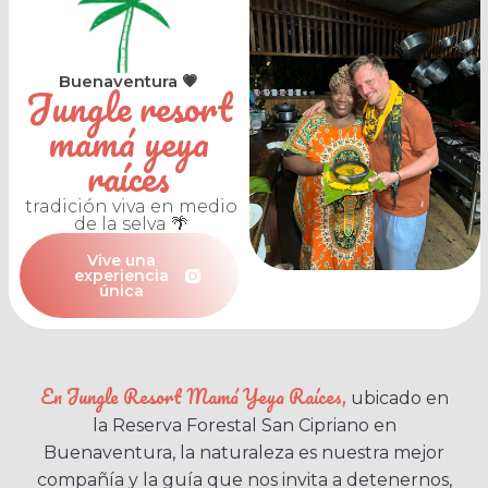
Buenaventura 💗
Jungle resort
mamá yeya
raíces
tradición viva en medio
de la selva 🌴
Vive una
experiencia
única
En Jungle Resort Mamá Yeya Raíces,
ubicado en
la Reserva Forestal San Cipriano en
Buenaventura, la naturaleza es nuestra mejor
compañía y la guía que nos invita a detenernos,