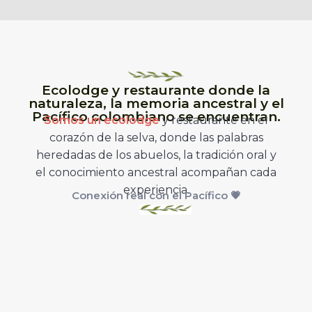
Ecolodge y restaurante donde la
naturaleza, la memoria ancestral y el
Pacífico colombiano se encuentran.
Somos un ecolodge
y restaurante en el
corazón de la selva, donde las palabras
heredadas de los abuelos, la tradición oral y
el conocimiento ancestral acompañan cada
experiencia.
Conexión real con el Pacífico 💗