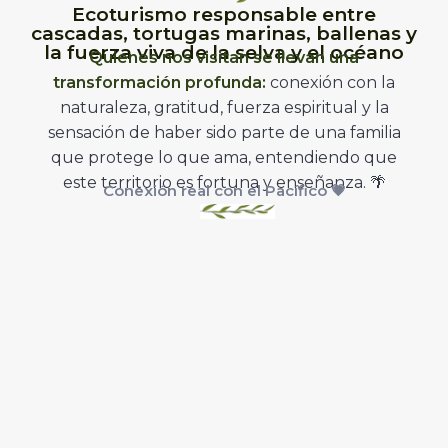
Ecoturismo responsable entre
cascadas, tortugas marinas, ballenas y
la fuerza viva de la selva y el océano
Quienes nos visitan se llevan una
transformación profunda:
conexión con la
naturaleza, gratitud, fuerza espiritual y la
sensación de haber sido parte de una familia
que protege lo que ama, entendiendo que
este territorio es fortuna y enseñanza.
🌴
Conexión real con el Pacífico 💗