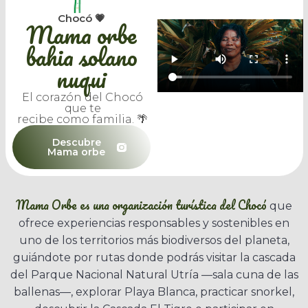
Chocó 💗
Mama orbe
bahia solano
nuqui
El corazón del Chocó
que te
recibe como familia. 🌴
Descubre
Mama orbe
Mama Orbe es una organización turística del Chocó
que
ofrece experiencias responsables y sostenibles en
uno de los territorios más biodiversos del planeta,
guiándote por rutas donde podrás visitar la cascada
del Parque Nacional Natural Utría —sala cuna de las
ballenas—, explorar Playa Blanca, practicar snorkel,